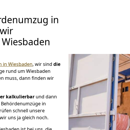
rdenumzug in
wir
 Wiesbaden
 in Wiesbaden
, wir sind
die
ge rund um Wiesbaden
en muss, dann finden wir
r kalkulierbar
und dann
ge Behördenumzüge in
rüfen schnell unsere
wir uns ja gleich noch.
sbaden ist bei uns, die