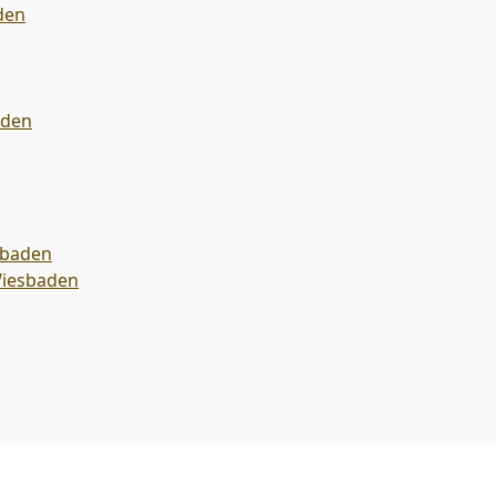
den
aden
sbaden
Wiesbaden