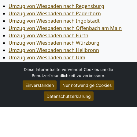
Umzug von Wiesbaden nach Regensburg
Umzug von Wiesbaden nach Paderborn
Umzug von Wiesbaden nach Ingolstadt
Umzug von Wiesbaden nach Offenbach am Main
Umzug von Wiesbaden nach Fürth
Umzug von Wiesbaden nach Würzburg
Umzug von Wiesbaden nach Heilbronn
Umzug von Wiesbaden nach Ulm
Umzug von Wiesbaden nach Pforzheim
Diese Internetseite verwendet Cookies um die
Umzug von Wiesbaden nach Wolfsburg
Benutzerfreundlichkeit zu verbessern.
Umzug von Wiesbaden nach Bottrop
Einverstanden
Nur notwendige Cookies
Umzug von Wiesbaden nach Göttingen
Umzug von Wiesbaden nach Reutlingen
Datenschutzerklärung
Umzug von Wiesbaden nach Bremer­haven
Umzug von Wiesbaden nach Koblenz
Umzug von Wiesbaden nach Erlangen
Umzug von Wiesbaden nach Bergisch Gladbach
Umzug von Wiesbaden nach Remscheid