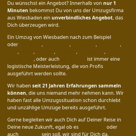
Du wünschst ein Angebot? Innerhalb von
nur 1
Minuten
bekommst Du von uns der Umzugsfirma
aus Wiesbaden ein
unverbindliches Angebot
, das
Dich überzeugen wird.
Ein Umzug von Wiesbaden nach zum Beispiel
Berlin
oder
Hamburg
,
Osnabrück
,
Ingolstadt
,
München
,
Köln
,
Essen
,
Bremen
,
Dresden
,
Heidelberg
,
Leverkusen
, oder auch
Remscheid
ist immer eine
logistische Meisterleistung, die von Profis
ausgeführt werden sollte.
Wir haben
seit
21 Jahren Erfahrungen sammeln
können
, die uns niemand mehr nehmen kann. Wir
haben fast alle Umzugssituation schon durchlebt
und unzählige Umzüge bereits ausgeführt.
Gerne begleiten wir auch Dich auf Deiner Reise in
Deine neue Zukunft, egal ob es
Düsseldorf
oder
auch
Potsdam
sein soll, wir sind für Dich da.