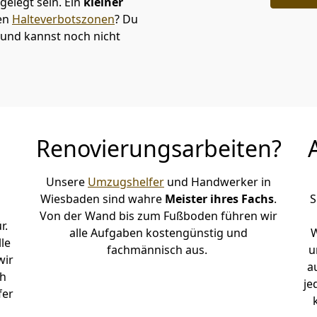
elegt sein. Ein
kleiner
den
Halteverbotszonen
? Du
und kannst noch nicht
Renovierungsarbeiten?
Unsere
Umzugshelfer
und Handwerker in
Wiesbaden sind wahre
Meister ihres Fachs
.
S
Von der Wand bis zum Fußboden führen wir
r.
alle Aufgaben kostengünstig und
W
le
fachmännisch aus.
u
wir
a
h
je
fer