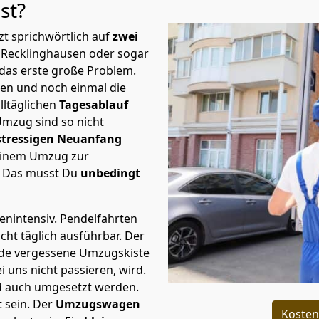
st?
t sprichwörtlich auf
zwei
 Recklinghausen oder sogar
 das erste große Problem.
en und noch einmal die
lltäglichen
Tagesablauf
Umzug sind so nicht
stressigen Neuanfang
 einem Umzug zur
. Das musst Du
unbedingt
tenintensiv. Pendelfahrten
cht täglich ausführbar.
Der
Jede vergessene Umzugskiste
i uns nicht passieren, wird.
d auch umgesetzt werden.
 sein. Der
Umzugswagen
Kosten