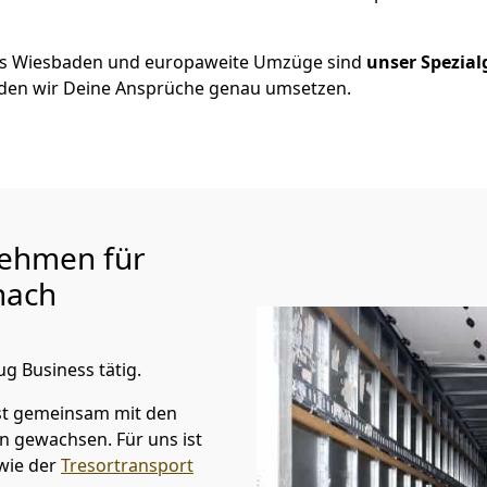
us
Wiesbaden
und europaweite Umzüge sind
unser Spezial
en wir Deine Ansprüche genau umsetzen.
ehmen für
ach
ug Business tätig.
st gemeinsam mit den
n gewachsen. Für uns ist
wie der
Tresortransport