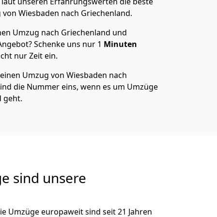
t laut unseren Erfahrungswerten die beste
g von
Wiesbaden
nach Griechenland
.
nen Umzug nach Griechenland und
 Angebot? Schenke uns nur
1
Minuten
ht nur Zeit ein.
 deinen Umzug von
Wiesbaden
nach
sind die Nummer eins, wenn es um Umzüge
 geht.
e sind unsere
ie Umzüge europaweit sind seit
21
Jahren