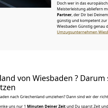
Doch wer in das europäische
Meisterleistung abliefern 
Partner
, der Dir bei Dein
günstig und kompetent zur S
Wiesbaden Günstig
genau d
Umzugsunternehmen Wies
and von Wiesbaden ? Darum s
utzen
baden
nach Griechenland
umziehen? Dann sind wir der richt
henke uns nur
1
Minuten Deiner Zeit
und Du sparst Zeit un