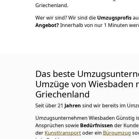
Griechenland.
Wer wir sind? Wir sind die
Umzugsprofis
a
Angebot?
Innerhalb von nur
1
Minuten werd
Das beste Umzugsuntern
Umzüge von
Wiesbaden
n
Griechenland
Seit über
21
Jahren
sind wir bereits im Umz
Umzugsunternehmen Wiesbaden Günstig
i
Ansprüchen sowie
Bedürfnissen
der Kunde
der
Kunsttransport
oder ein
Büroumzug
so