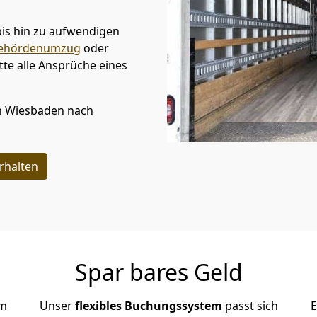
bis hin zu aufwendigen
ehördenumzug
oder
te alle Ansprüche eines
n
Wiesbaden
nach
rhalten
Spar bares Geld
em
Unser
flexibles Buchungssystem
passt sich
E