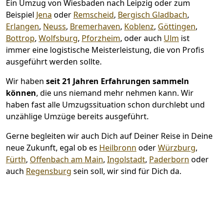
Ein Umzug von Wiesbaden nach Leipzig oder zum
Beispiel
Jena
oder
Remscheid
,
Bergisch Gladbach
,
Erlangen
,
Neuss
,
Bremer­haven
,
Koblenz
,
Göttingen
,
Bottrop
,
Wolfsburg
,
Pforzheim
, oder auch
Ulm
ist
immer eine logistische Meisterleistung, die von Profis
ausgeführt werden sollte.
Wir haben
seit
21 Jahren Erfahrungen sammeln
können
, die uns niemand mehr nehmen kann. Wir
haben fast alle Umzugssituation schon durchlebt und
unzählige Umzüge bereits ausgeführt.
Gerne begleiten wir auch Dich auf Deiner Reise in Deine
neue Zukunft, egal ob es
Heilbronn
oder
Würzburg
,
Fürth
,
Offenbach am Main
,
Ingolstadt
,
Paderborn
oder
auch
Regensburg
sein soll, wir sind für Dich da.