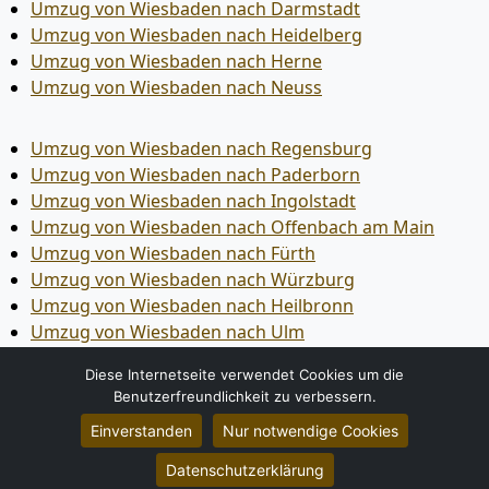
Umzug von Wiesbaden nach Darmstadt
Umzug von Wiesbaden nach Heidelberg
Umzug von Wiesbaden nach Herne
Umzug von Wiesbaden nach Neuss
Umzug von Wiesbaden nach Regensburg
Umzug von Wiesbaden nach Paderborn
Umzug von Wiesbaden nach Ingolstadt
Umzug von Wiesbaden nach Offenbach am Main
Umzug von Wiesbaden nach Fürth
Umzug von Wiesbaden nach Würzburg
Umzug von Wiesbaden nach Heilbronn
Umzug von Wiesbaden nach Ulm
Umzug von Wiesbaden nach Pforzheim
Diese Internetseite verwendet Cookies um die
Umzug von Wiesbaden nach Wolfsburg
Benutzerfreundlichkeit zu verbessern.
Umzug von Wiesbaden nach Bottrop
Einverstanden
Nur notwendige Cookies
Umzug von Wiesbaden nach Göttingen
Umzug von Wiesbaden nach Reutlingen
Datenschutzerklärung