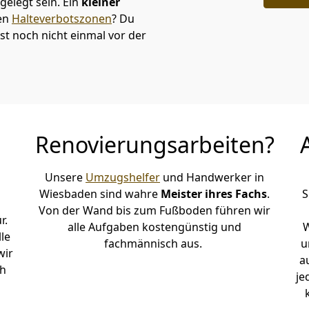
elegt sein. Ein
kleiner
den
Halteverbotszonen
? Du
t noch nicht einmal vor der
Renovierungsarbeiten?
Unsere
Umzugshelfer
und Handwerker in
Wiesbaden sind wahre
Meister ihres Fachs
.
S
Von der Wand bis zum Fußboden führen wir
r.
alle Aufgaben kostengünstig und
W
le
fachmännisch aus.
u
wir
a
h
je