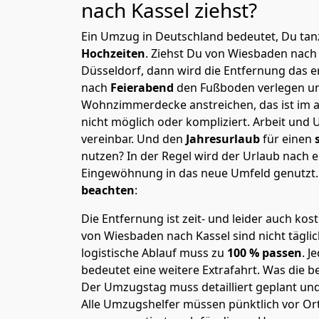
nach Kassel
ziehst?
Ein Umzug in Deutschland bedeutet, Du tanz
Hochzeiten
. Ziehst Du von Wiesbaden nach
Düsseldorf, dann wird die Entfernung das 
nach
Feierabend
den Fußboden verlegen un
Wohnzimmerdecke anstreichen, das ist im a
nicht möglich oder kompliziert.
Arbeit und 
vereinbar. Und den
Jahresurlaub
für einen
nutzen? In der Regel wird der Urlaub nach
Eingewöhnung in das neue Umfeld genutzt
beachten
:
Die Entfernung ist zeit- und leider auch kos
von Wiesbaden nach Kassel sind nicht tägli
logistische Ablauf muss zu
100 % passen
. 
bedeutet eine weitere Extrafahrt. Was die be
Der Umzugstag muss detailliert geplant un
Alle Umzugshelfer müssen pünktlich vor Ort