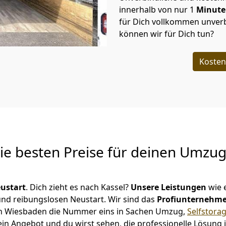
innerhalb von nur
1
Minut
für Dich vollkommen unverb
können wir für Dich tun?
Kosten
Die besten Preise für deinen Umzu
ustart
. Dich zieht es nach Kassel?
Unsere Leistungen
wie 
 und reibungslosen Neustart.
Wir sind das
Profiunternehm
ir in Wiesbaden die Nummer eins in Sachen Umzug,
Selfstora
in Angebot und du wirst sehen, die professionelle Lösung 