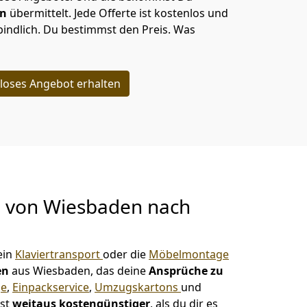
en
übermittelt. Jede Offerte ist kostenlos und
indlich. Du bestimmst den Preis. Was
loses Angebot erhalten
g von
Wiesbaden nach
ein
Klaviertransport
oder die
Möbelmontage
en
aus Wiesbaden, das deine
Ansprüche zu
ge
,
Einpackservice
,
Umzugskartons
und
ist
weitaus kostengünstiger
, als du dir es