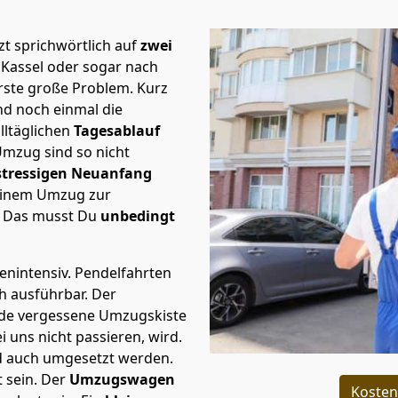
t sprichwörtlich auf
zwei
 Kassel oder sogar nach
erste große Problem.
Kurz
d noch einmal die
lltäglichen
Tagesablauf
Umzug sind so nicht
stressigen Neuanfang
 einem Umzug zur
. Das musst Du
unbedingt
tenintensiv. Pendelfahrten
ch ausführbar.
Der
Jede vergessene Umzugskiste
i uns nicht passieren, wird.
d auch umgesetzt werden.
 sein. Der
Umzugswagen
Kosten