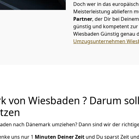
Doch wer in das europäische
Meisterleistung abliefern 
Partner
, der Dir bei Dei
günstig und kompetent zur S
Wiesbaden Günstig
genau d
Umzugsunternehmen Wies
 von Wiesbaden ? Darum soll
utzen
baden
nach Dänemark
umziehen? Dann sind wir der richtige
henke uns nur
1
Minuten Deiner Zeit
und Du sparst Zeit u