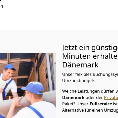
en
Jetzt ein günsti
Minuten erhalt
Dänemark
Unser flexibles Buchungssys
Umzugsbudgets.
Welche Leistungen dürfen w
Dänemark
oder der
Privat
Paket? Unser
Fullservice
is
Alternative für einen Umzu