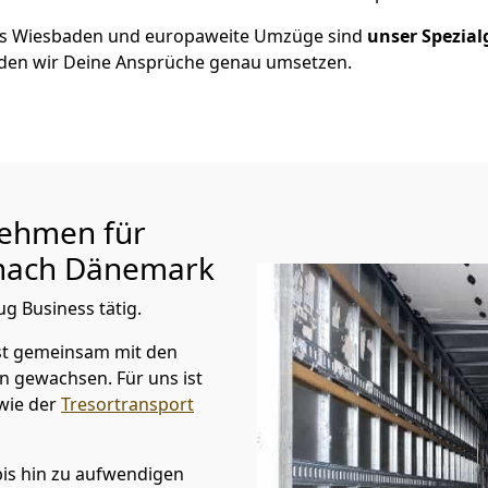
us
Wiesbaden
und europaweite Umzüge sind
unser Spezial
en wir Deine Ansprüche genau umsetzen.
ehmen für
ach Dänemark
ug Business tätig.
st gemeinsam mit den
n gewachsen. Für uns ist
wie der
Tresortransport
bis hin zu aufwendigen