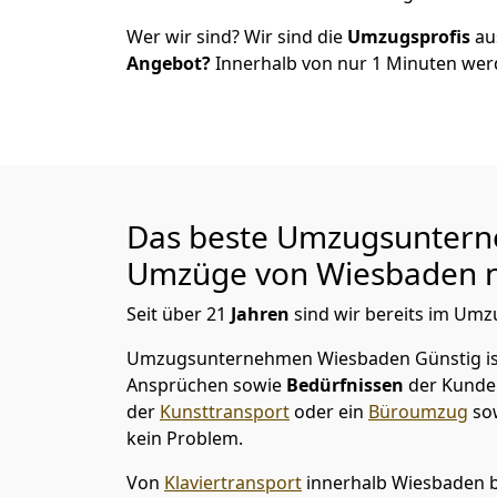
Wer wir sind? Wir sind die
Umzugsprofis
a
Angebot?
Innerhalb von nur
1
Minuten werd
Das beste Umzugsuntern
Umzüge von
Wiesbaden
n
Seit über
21
Jahren
sind wir bereits im Umz
Umzugsunternehmen Wiesbaden Günstig
i
Ansprüchen sowie
Bedürfnissen
der Kunde
der
Kunsttransport
oder ein
Büroumzug
so
kein Problem.
Von
Klaviertransport
innerhalb
Wiesbaden