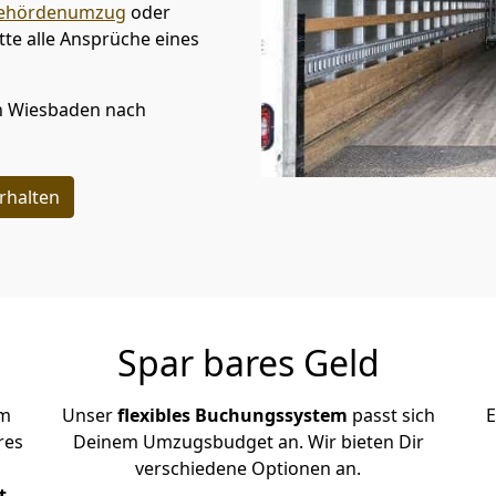
ehördenumzug
oder
te alle Ansprüche eines
n
Wiesbaden
nach
rhalten
Spar bares Geld
em
Unser
flexibles Buchungssystem
passt sich
E
res
Deinem Umzugsbudget an. Wir bieten Dir
verschiedene Optionen an.
t