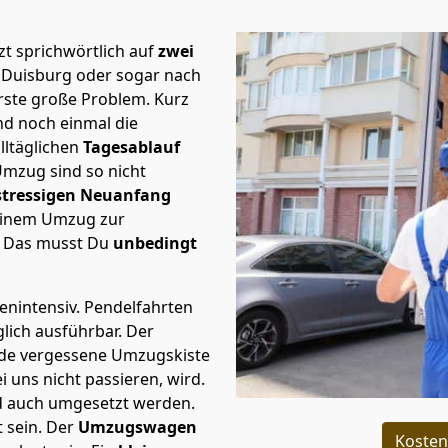
t sprichwörtlich auf
zwei
 Duisburg oder sogar nach
erste große Problem.
Kurz
d noch einmal die
lltäglichen
Tagesablauf
Umzug sind so nicht
stressigen Neuanfang
 einem Umzug zur
. Das musst Du
unbedingt
tenintensiv. Pendelfahrten
lich ausführbar.
Der
Jede vergessene Umzugskiste
i uns nicht passieren, wird.
d auch umgesetzt werden.
 sein. Der
Umzugswagen
Kosten