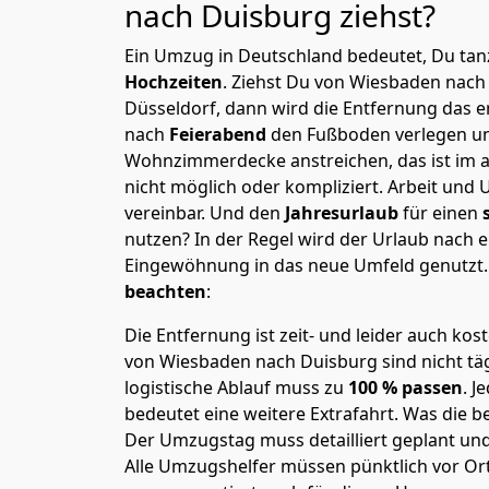
nach Duisburg
ziehst?
Ein Umzug in Deutschland bedeutet, Du tanz
Hochzeiten
. Ziehst Du von Wiesbaden nach
Düsseldorf, dann wird die Entfernung das 
nach
Feierabend
den Fußboden verlegen un
Wohnzimmerdecke anstreichen, das ist im a
nicht möglich oder kompliziert.
Arbeit und 
vereinbar. Und den
Jahresurlaub
für einen
nutzen? In der Regel wird der Urlaub nach
Eingewöhnung in das neue Umfeld genutzt
beachten
:
Die Entfernung ist zeit- und leider auch kos
von Wiesbaden nach Duisburg sind nicht täg
logistische Ablauf muss zu
100 % passen
. 
bedeutet eine weitere Extrafahrt. Was die be
Der Umzugstag muss detailliert geplant un
Alle Umzugshelfer müssen pünktlich vor Ort