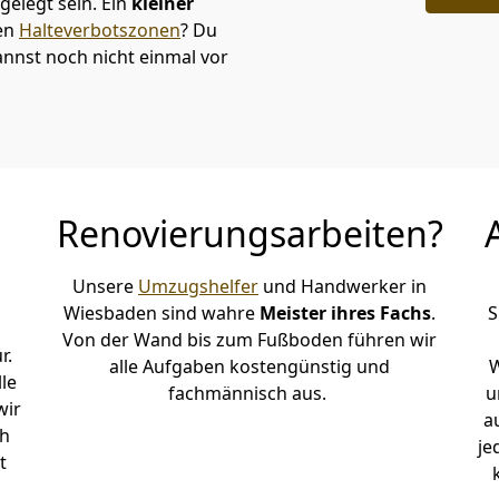
elegt sein. Ein
kleiner
den
Halteverbotszonen
? Du
nnst noch nicht einmal vor
Renovierungsarbeiten?
Unsere
Umzugshelfer
und Handwerker in
Wiesbaden sind wahre
Meister ihres Fachs
.
S
Von der Wand bis zum Fußboden führen wir
r.
alle Aufgaben kostengünstig und
W
le
fachmännisch aus.
u
wir
a
h
je
t